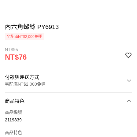
內六角螺絲 PY6913
宅配滿NT$2,000免運
NT$95
NT$76
付款與運送方式
宅配滿NT$2,000免運
付款方式
商品特色
信用卡一次付款
商品編號
信用卡分期付款
2119839
3 期 0 利率 每期
NT$25
21家銀行
商品特色
6 期 0 利率 每期
NT$12
21家銀行
合作金庫商業銀行
第一商業銀行