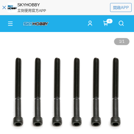
SKYHOBBY
開啟APP
立刻使用官方APP
0
1
/
1