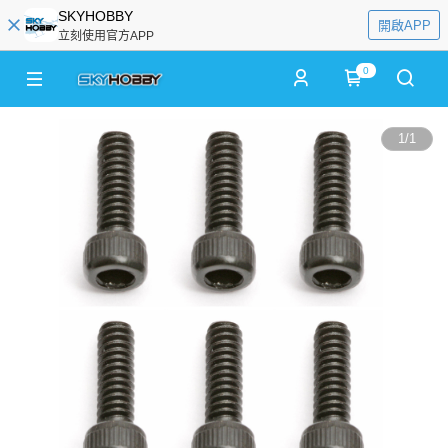
SKYHOBBY
開啟APP
立刻使用官方APP
0
1
/
1