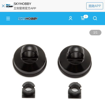
SKYHOBBY
開啟APP
立刻使用官方APP
0
1
/
1