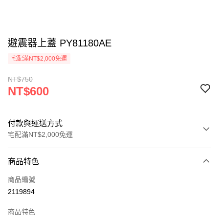
避震器上蓋 PY81180AE
宅配滿NT$2,000免運
NT$750
NT$600
付款與運送方式
宅配滿NT$2,000免運
付款方式
商品特色
信用卡一次付款
商品編號
信用卡分期付款
2119894
3 期 0 利率 每期
NT$200
21家銀行
商品特色
6 期 0 利率 每期
NT$100
21家銀行
合作金庫商業銀行
第一商業銀行