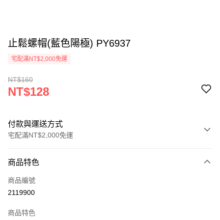
止鬆螺帽(藍色陽極) PY6937
宅配滿NT$2,000免運
NT$160
NT$128
付款與運送方式
宅配滿NT$2,000免運
付款方式
商品特色
信用卡一次付款
商品編號
信用卡分期付款
2119900
3 期 0 利率 每期
NT$42
21家銀行
商品特色
6 期 0 利率 每期
NT$21
21家銀行
合作金庫商業銀行
第一商業銀行