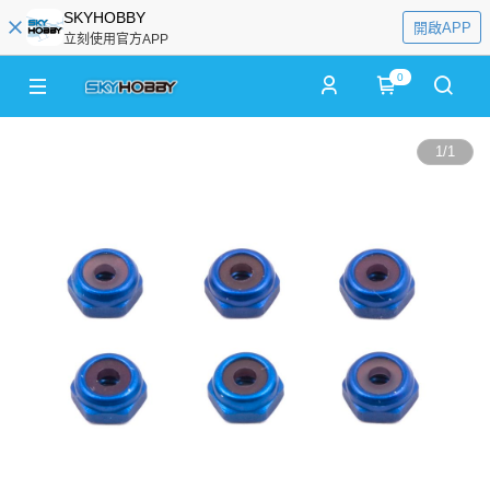
SKYHOBBY
開啟APP
立刻使用官方APP
0
1
/
1