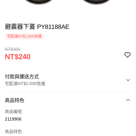
避震器下蓋 PY81188AE
宅配滿NT$2,000免運
NT$300
NT$240
付款與運送方式
宅配滿NT$2,000免運
付款方式
商品特色
信用卡一次付款
商品編號
信用卡分期付款
2119906
3 期 0 利率 每期
NT$80
21家銀行
商品特色
6 期 0 利率 每期
NT$40
21家銀行
合作金庫商業銀行
第一商業銀行