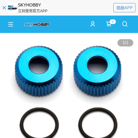
SKYHOBBY
開啟APP
立刻使用官方APP
0
1
/
1