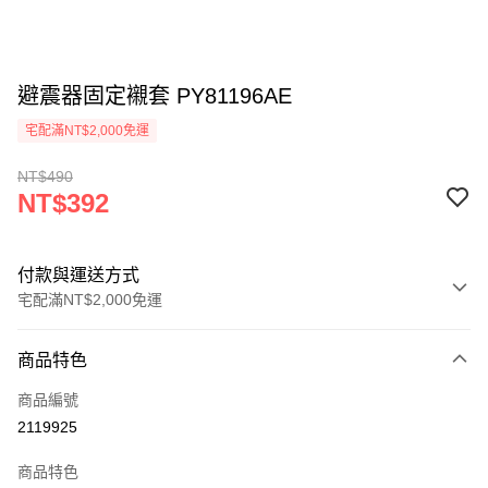
避震器固定襯套 PY81196AE
宅配滿NT$2,000免運
NT$490
NT$392
付款與運送方式
宅配滿NT$2,000免運
付款方式
商品特色
信用卡一次付款
商品編號
信用卡分期付款
2119925
3 期 0 利率 每期
NT$130
21家銀行
商品特色
6 期 0 利率 每期
NT$65
21家銀行
合作金庫商業銀行
第一商業銀行