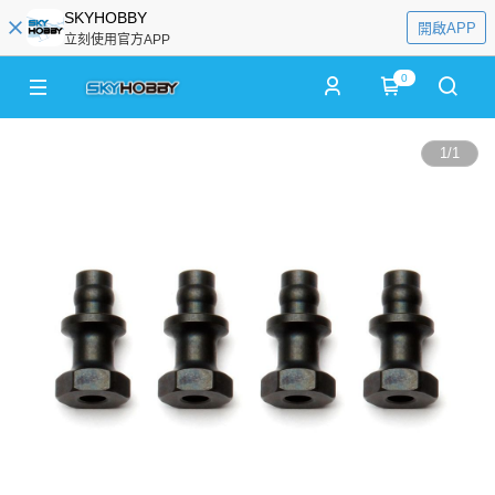
SKYHOBBY
開啟APP
立刻使用官方APP
0
1
/
1