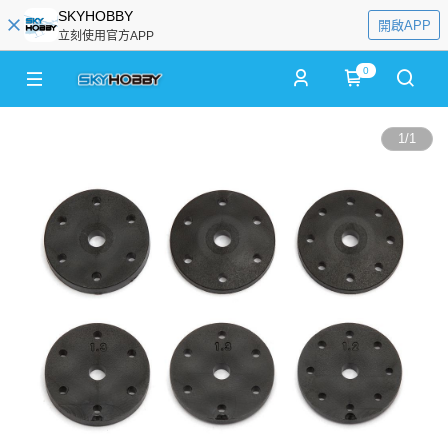
SKYHOBBY
開啟APP
立刻使用官方APP
0
1
/
1