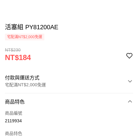
活塞組 PY81200AE
宅配滿NT$2,000免運
NT$230
NT$184
付款與運送方式
宅配滿NT$2,000免運
付款方式
商品特色
信用卡一次付款
商品編號
信用卡分期付款
2119934
3 期 0 利率 每期
NT$61
21家銀行
商品特色
6 期 0 利率 每期
NT$30
21家銀行
合作金庫商業銀行
第一商業銀行