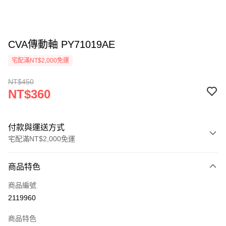
CVA傳動軸 PY71019AE
宅配滿NT$2,000免運
NT$450
NT$360
付款與運送方式
宅配滿NT$2,000免運
付款方式
商品特色
信用卡一次付款
商品編號
信用卡分期付款
2119960
3 期 0 利率 每期
NT$120
21家銀行
商品特色
6 期 0 利率 每期
NT$60
21家銀行
合作金庫商業銀行
第一商業銀行