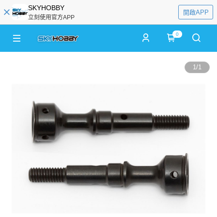
SKYHOBBY
開啟APP
立刻使用官方APP
0
1
/
1