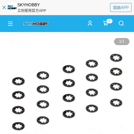
SKYHOBBY
開啟APP
立刻使用官方APP
0
1
/
1