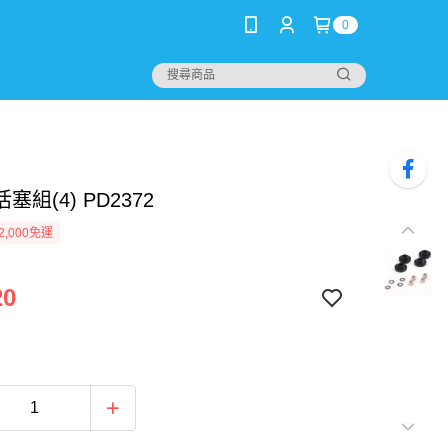
0
塞組(4) PD2372
2,000免運
20