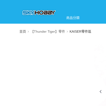
商品分類
首頁
【Thunder Tiger】零件
KAISER零件區