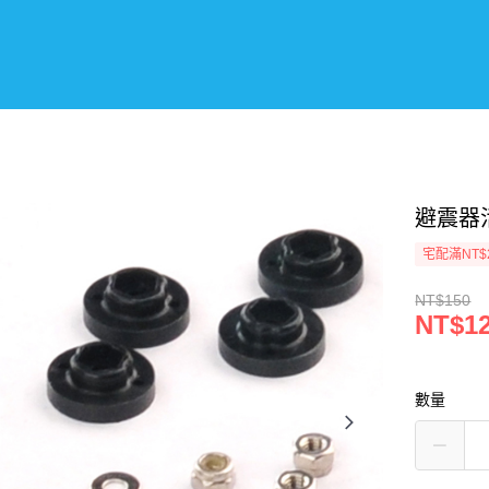
避震器活
宅配滿NT$
NT$150
NT$1
數量