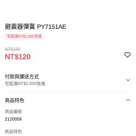
避震器彈簧 PY7151AE
宅配滿NT$2,000免運
NT$150
NT$120
付款與運送方式
宅配滿NT$2,000免運
付款方式
商品特色
信用卡一次付款
商品編號
信用卡分期付款
2120056
3 期 0 利率 每期
NT$40
21家銀行
商品特色
6 期 0 利率 每期
NT$20
21家銀行
合作金庫商業銀行
第一商業銀行