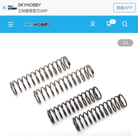
SKYHOBBY
開啟APP
立刻使用官方APP
0
1
/
1