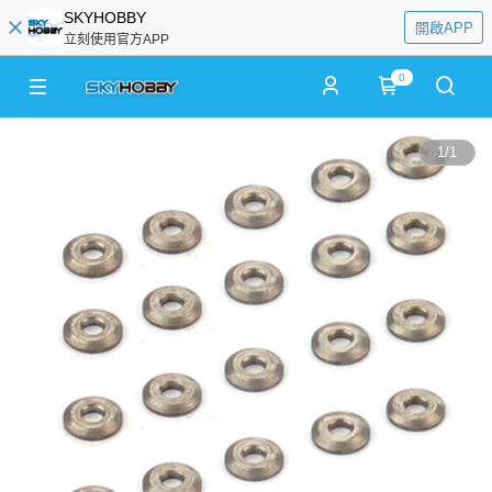
SKYHOBBY
開啟APP
立刻使用官方APP
0
1
/
1