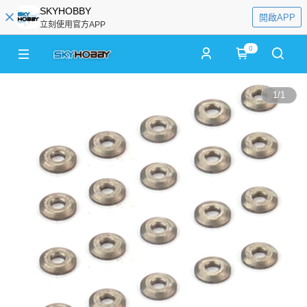
SKYHOBBY
開啟APP
立刻使用官方APP
0
1
/
1