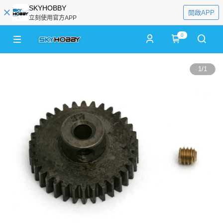
SKYHOBBY
開啟APP
立刻使用官方APP
0
1
/
1