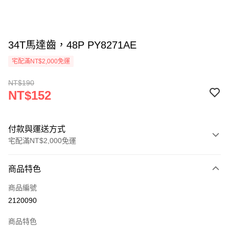
34T馬達齒，48P PY8271AE
宅配滿NT$2,000免運
NT$190
NT$152
付款與運送方式
宅配滿NT$2,000免運
付款方式
商品特色
信用卡一次付款
商品編號
信用卡分期付款
2120090
3 期 0 利率 每期
NT$50
21家銀行
商品特色
6 期 0 利率 每期
NT$25
21家銀行
合作金庫商業銀行
第一商業銀行