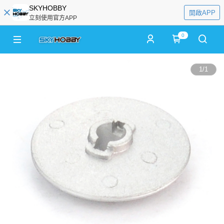
SKYHOBBY
開啟APP
立刻使用官方APP
0
1
/
1