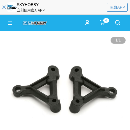
SKYHOBBY
開啟APP
立刻使用官方APP
0
1
/
1