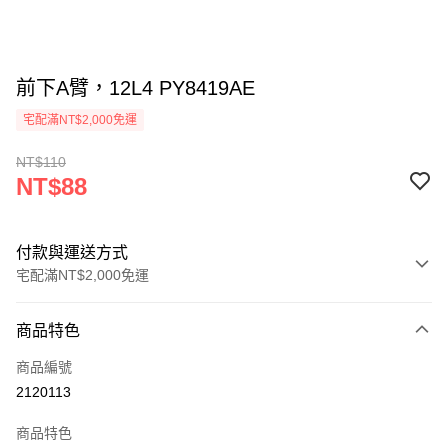
前下A臂，12L4 PY8419AE
宅配滿NT$2,000免運
NT$110
NT$88
付款與運送方式
宅配滿NT$2,000免運
付款方式
商品特色
信用卡一次付款
商品編號
信用卡分期付款
2120113
3 期 0 利率 每期
NT$29
21家銀行
商品特色
6 期 0 利率 每期
NT$14
21家銀行
合作金庫商業銀行
第一商業銀行