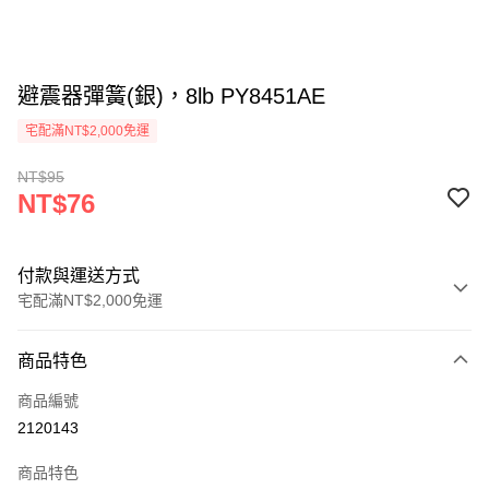
避震器彈簧(銀)，8lb PY8451AE
宅配滿NT$2,000免運
NT$95
NT$76
付款與運送方式
宅配滿NT$2,000免運
付款方式
商品特色
信用卡一次付款
商品編號
信用卡分期付款
2120143
3 期 0 利率 每期
NT$25
21家銀行
商品特色
6 期 0 利率 每期
NT$12
21家銀行
合作金庫商業銀行
第一商業銀行