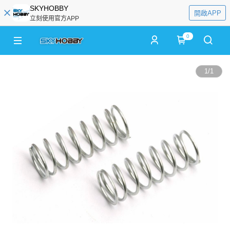
SKYHOBBY
開啟APP
立刻使用官方APP
0
1
/
1