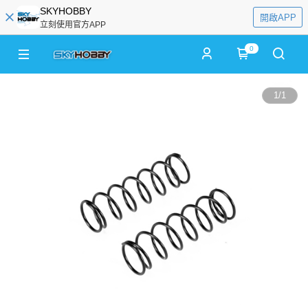
SKYHOBBY
開啟APP
立刻使用官方APP
0
1
/
1