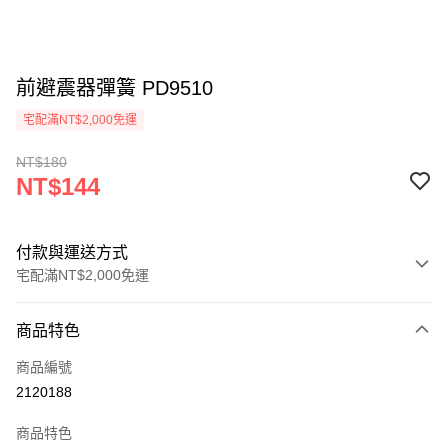
前避震器彈簧 PD9510
宅配滿NT$2,000免運
NT$180
NT$144
付款與運送方式
宅配滿NT$2,000免運
付款方式
商品特色
信用卡一次付款
商品編號
信用卡分期付款
2120188
3 期 0 利率 每期
NT$48
21家銀行
商品特色
6 期 0 利率 每期
NT$24
21家銀行
合作金庫商業銀行
第一商業銀行