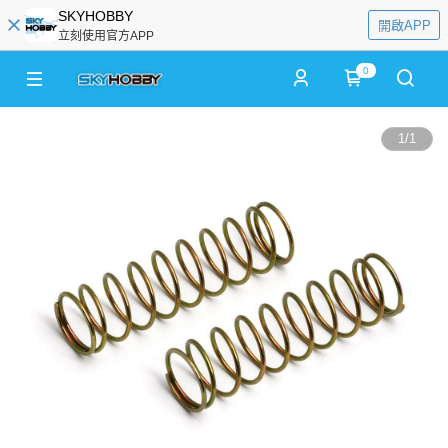
SKYHOBBY
開啟APP
立刻使用官方APP
0
1
/
1