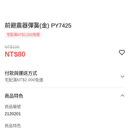
前避震器彈簧(金) PY7425
宅配滿NT$2,000免運
NT$100
NT$80
付款與運送方式
宅配滿NT$2,000免運
付款方式
商品特色
信用卡一次付款
商品編號
信用卡分期付款
2120201
3 期 0 利率 每期
NT$26
21家銀行
商品特色
6 期 0 利率 每期
NT$13
21家銀行
合作金庫商業銀行
第一商業銀行