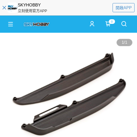
SKYHOBBY
開啟APP
立刻使用官方APP
0
1
/
1