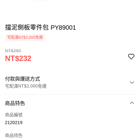
擋泥側板零件包 PY89001
宅配滿NT$2,000免運
NT$290
NT$232
付款與運送方式
宅配滿NT$2,000免運
付款方式
商品特色
信用卡一次付款
商品編號
信用卡分期付款
2120219
3 期 0 利率 每期
NT$77
21家銀行
商品特色
6 期 0 利率 每期
NT$38
21家銀行
合作金庫商業銀行
第一商業銀行