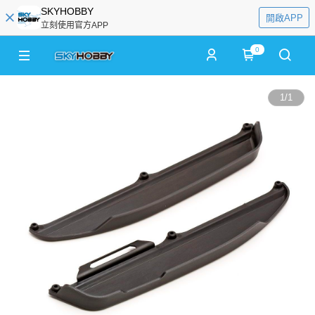
SKYHOBBY
開啟APP
立刻使用官方APP
0
1
/
1