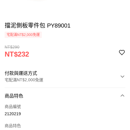
擋泥側板零件包 PY89001
宅配滿NT$2,000免運
NT$290
NT$232
付款與運送方式
宅配滿NT$2,000免運
付款方式
商品特色
信用卡一次付款
商品編號
信用卡分期付款
2120219
3 期 0 利率 每期
NT$77
21家銀行
商品特色
6 期 0 利率 每期
NT$38
21家銀行
合作金庫商業銀行
第一商業銀行