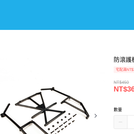
防滾護欄
宅配滿NT$
NT$450
NT$3
數量