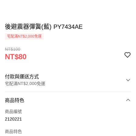
後避震器彈簧(藍) PY7434AE
宅配滿NT$2,000免運
NT$100
NT$80
付款與運送方式
宅配滿NT$2,000免運
付款方式
商品特色
信用卡一次付款
商品編號
信用卡分期付款
2120221
3 期 0 利率 每期
NT$26
21家銀行
商品特色
6 期 0 利率 每期
NT$13
21家銀行
合作金庫商業銀行
第一商業銀行