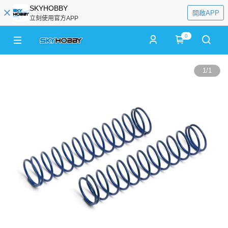
SKYHOBBY
開啟APP
立刻使用官方APP
0
1
/
1