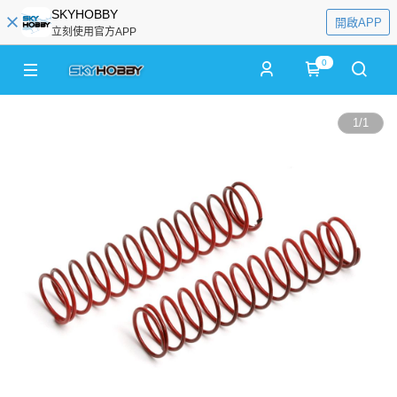
SKYHOBBY
開啟APP
立刻使用官方APP
0
1
/
1