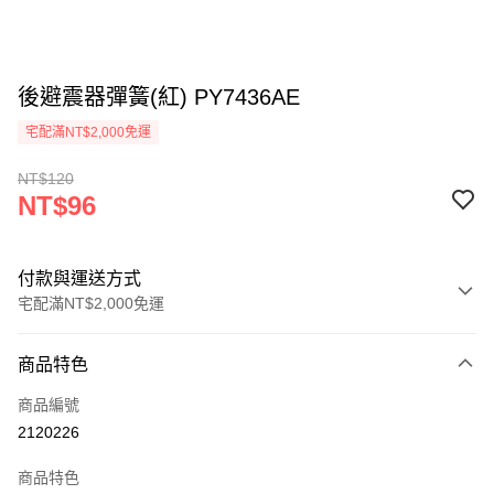
後避震器彈簧(紅) PY7436AE
宅配滿NT$2,000免運
NT$120
NT$96
付款與運送方式
宅配滿NT$2,000免運
付款方式
商品特色
信用卡一次付款
商品編號
信用卡分期付款
2120226
3 期 0 利率 每期
NT$32
21家銀行
商品特色
6 期 0 利率 每期
NT$16
21家銀行
合作金庫商業銀行
第一商業銀行