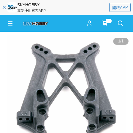
SKYHOBBY
開啟APP
立刻使用官方APP
0
1
/
1