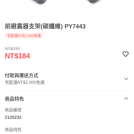
前避震器支架(碳纖維) PY7443
宅配滿NT$2,000免運
NT$230
NT$184
付款與運送方式
宅配滿NT$2,000免運
付款方式
商品特色
信用卡一次付款
商品編號
信用卡分期付款
2120232
3 期 0 利率 每期
NT$61
21家銀行
商品特色
6 期 0 利率 每期
NT$30
21家銀行
合作金庫商業銀行
第一商業銀行