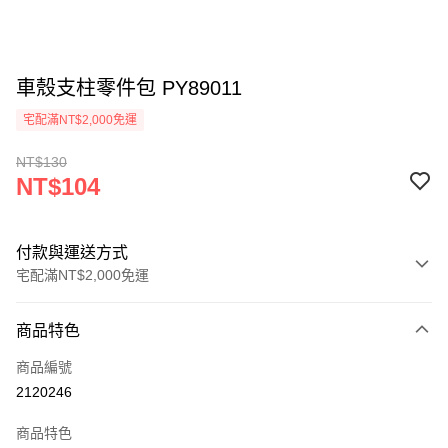
車殼支柱零件包 PY89011
宅配滿NT$2,000免運
NT$130
NT$104
付款與運送方式
宅配滿NT$2,000免運
付款方式
商品特色
信用卡一次付款
商品編號
信用卡分期付款
2120246
3 期 0 利率 每期
NT$34
21家銀行
商品特色
6 期 0 利率 每期
NT$17
21家銀行
合作金庫商業銀行
第一商業銀行