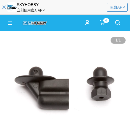
SKYHOBBY
開啟APP
立刻使用官方APP
0
1
/
1