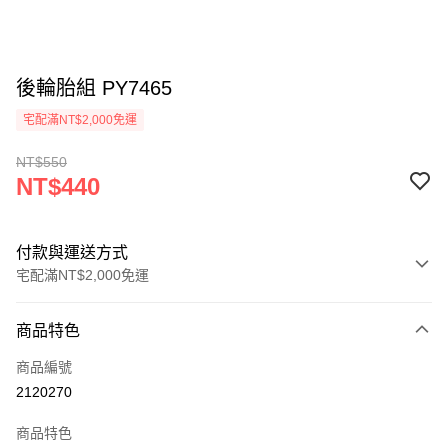
後輪胎組 PY7465
宅配滿NT$2,000免運
NT$550
NT$440
付款與運送方式
宅配滿NT$2,000免運
付款方式
商品特色
信用卡一次付款
商品編號
信用卡分期付款
2120270
3 期 0 利率 每期
NT$146
21家銀行
商品特色
6 期 0 利率 每期
NT$73
21家銀行
合作金庫商業銀行
第一商業銀行