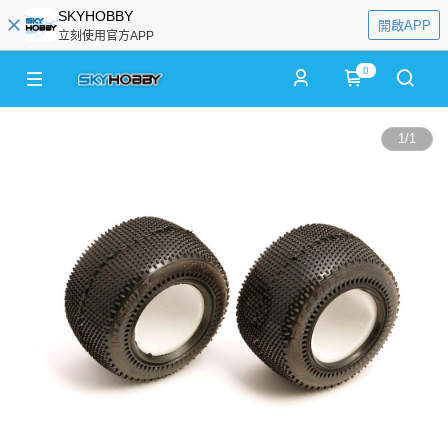
SKYHOBBY
開啟APP
立刻使用官方APP
0
1
/
1