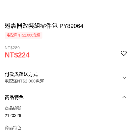
避震器改裝組零件包 PY89064
宅配滿NT$2,000免運
NT$280
NT$224
付款與運送方式
宅配滿NT$2,000免運
付款方式
商品特色
信用卡一次付款
商品編號
信用卡分期付款
2120326
3 期 0 利率 每期
NT$74
21家銀行
商品特色
6 期 0 利率 每期
NT$37
21家銀行
合作金庫商業銀行
第一商業銀行