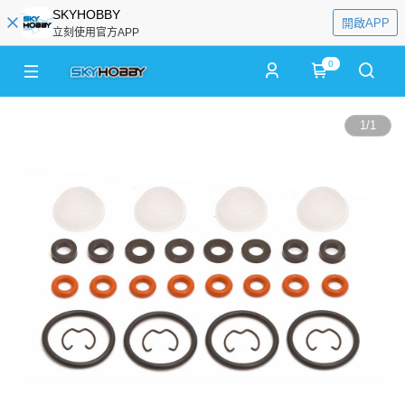
SKYHOBBY
開啟APP
立刻使用官方APP
0
1
/
1