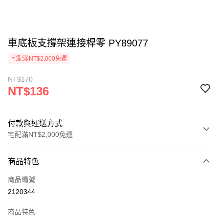
車底板支撐架連接桿零 PY89077
宅配滿NT$2,000免運
NT$170
NT$136
付款與運送方式
宅配滿NT$2,000免運
付款方式
商品特色
信用卡一次付款
商品編號
信用卡分期付款
2120344
3 期 0 利率 每期
NT$45
21家銀行
商品特色
6 期 0 利率 每期
NT$22
21家銀行
合作金庫商業銀行
第一商業銀行