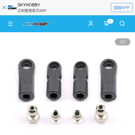
SKYHOBBY
開啟APP
立刻使用官方APP
0
1
/
1