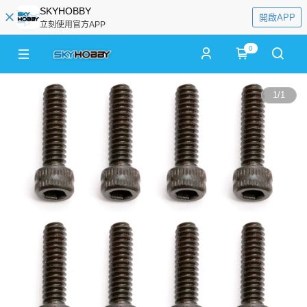
SKYHOBBY
開啟APP
立刻使用官方APP
0
1
/
1