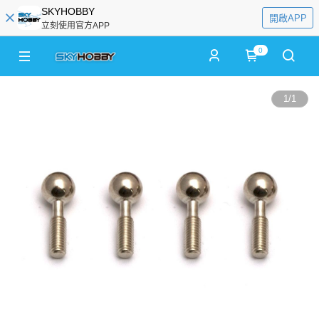
SKYHOBBY
開啟APP
立刻使用官方APP
0
1
/
1