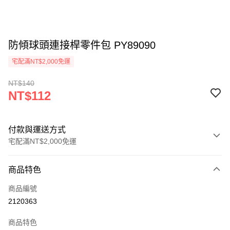
防傾球頭連接桿零件包 PY89090
宅配滿NT$2,000免運
NT$140
NT$112
付款與運送方式
宅配滿NT$2,000免運
付款方式
商品特色
信用卡一次付款
商品編號
信用卡分期付款
2120363
3 期 0 利率 每期
NT$37
21家銀行
商品特色
6 期 0 利率 每期
NT$18
21家銀行
合作金庫商業銀行
第一商業銀行