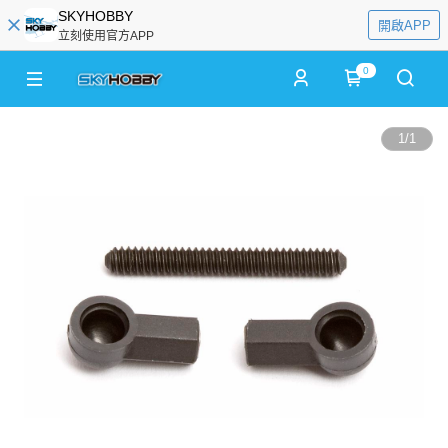
SKYHOBBY
開啟APP
立刻使用官方APP
0
1
/
1