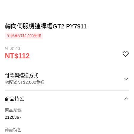
轉向伺服機連桿帽GT2 PY7911
宅配滿NT$2,000免運
NT$140
NT$112
付款與運送方式
宅配滿NT$2,000免運
付款方式
商品特色
信用卡一次付款
商品編號
信用卡分期付款
2120367
3 期 0 利率 每期
NT$37
21家銀行
商品特色
6 期 0 利率 每期
NT$18
21家銀行
合作金庫商業銀行
第一商業銀行