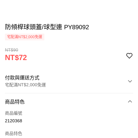
防傾桿球頭蓋/球型連 PY89092
宅配滿NT$2,000免運
NT$90
NT$72
付款與運送方式
宅配滿NT$2,000免運
付款方式
商品特色
信用卡一次付款
商品編號
信用卡分期付款
2120368
3 期 0 利率 每期
NT$24
21家銀行
商品特色
6 期 0 利率 每期
NT$12
21家銀行
合作金庫商業銀行
第一商業銀行