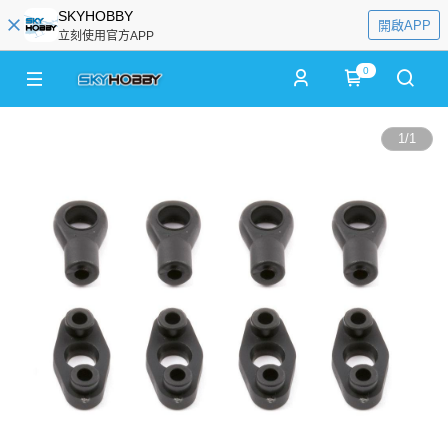
SKYHOBBY
開啟APP
立刻使用官方APP
0
1
/
1