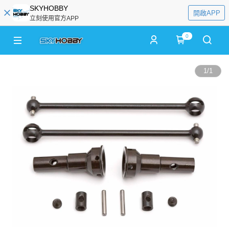
SKYHOBBY
開啟APP
立刻使用官方APP
0
1
/
1