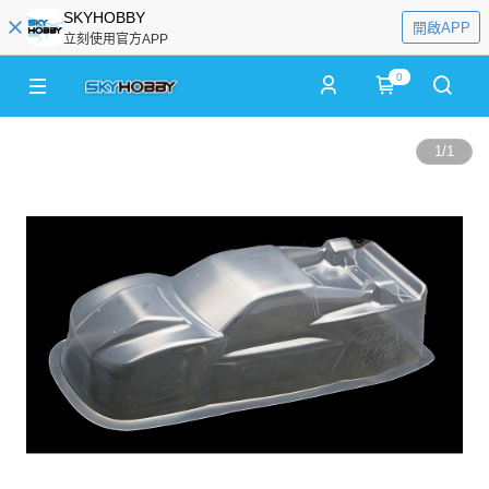
SKYHOBBY
開啟APP
立刻使用官方APP
0
1
/
1