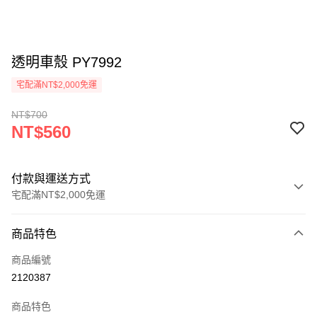
透明車殼 PY7992
宅配滿NT$2,000免運
NT$700
NT$560
付款與運送方式
宅配滿NT$2,000免運
付款方式
商品特色
信用卡一次付款
商品編號
信用卡分期付款
2120387
3 期 0 利率 每期
NT$186
21家銀行
商品特色
6 期 0 利率 每期
NT$93
21家銀行
合作金庫商業銀行
第一商業銀行