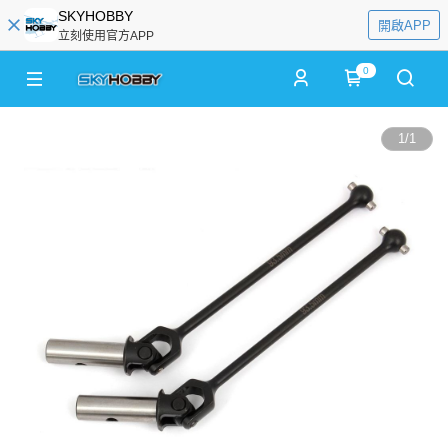
SKYHOBBY
開啟APP
立刻使用官方APP
0
1
/
1