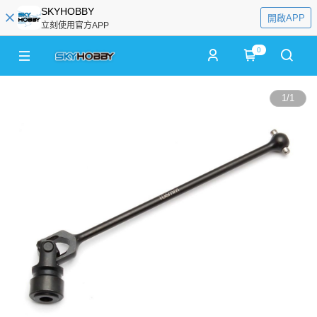
SKYHOBBY
開啟APP
立刻使用官方APP
0
1
/
1