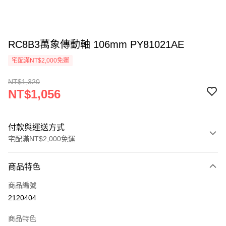
RC8B3萬象傳動軸 106mm PY81021AE
宅配滿NT$2,000免運
NT$1,320
NT$1,056
付款與運送方式
宅配滿NT$2,000免運
付款方式
商品特色
信用卡一次付款
商品編號
信用卡分期付款
2120404
3 期 0 利率 每期
NT$352
21家銀行
商品特色
6 期 0 利率 每期
NT$176
21家銀行
合作金庫商業銀行
第一商業銀行