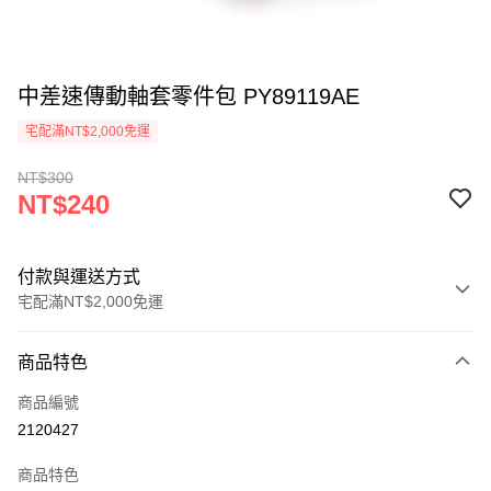
中差速傳動軸套零件包 PY89119AE
宅配滿NT$2,000免運
NT$300
NT$240
付款與運送方式
宅配滿NT$2,000免運
付款方式
商品特色
信用卡一次付款
商品編號
信用卡分期付款
2120427
3 期 0 利率 每期
NT$80
21家銀行
商品特色
6 期 0 利率 每期
NT$40
21家銀行
合作金庫商業銀行
第一商業銀行