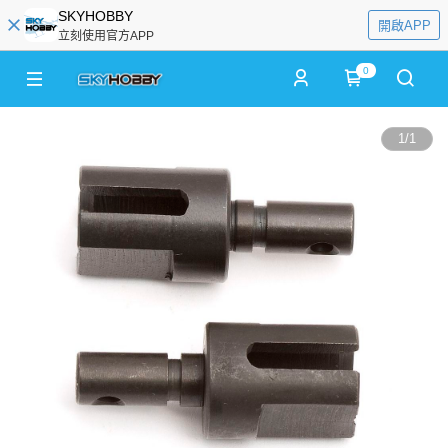
SKYHOBBY
開啟APP
立刻使用官方APP
0
1
/
1