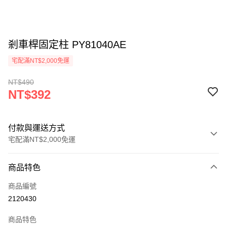
剎車桿固定柱 PY81040AE
宅配滿NT$2,000免運
NT$490
NT$392
付款與運送方式
宅配滿NT$2,000免運
付款方式
商品特色
信用卡一次付款
商品編號
信用卡分期付款
2120430
3 期 0 利率 每期
NT$130
21家銀行
商品特色
6 期 0 利率 每期
NT$65
21家銀行
合作金庫商業銀行
第一商業銀行