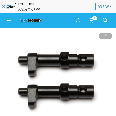
SKYHOBBY
開啟APP
立刻使用官方APP
0
1
/
1