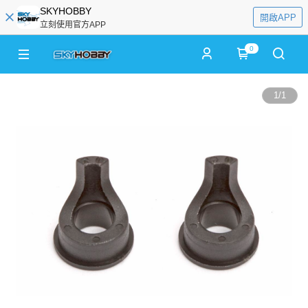
SKYHOBBY
開啟APP
立刻使用官方APP
0
1
/
1