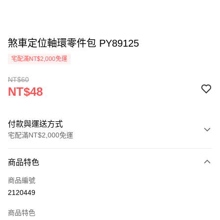
煞車定位軸環零件包 PY89125
宅配滿NT$2,000免運
NT$60
NT$48
付款與運送方式
宅配滿NT$2,000免運
付款方式
商品特色
信用卡一次付款
商品編號
信用卡分期付款
2120449
3 期 0 利率 每期
NT$16
21家銀行
商品特色
6 期 0 利率 每期
NT$8
21家銀行
合作金庫商業銀行
第一商業銀行