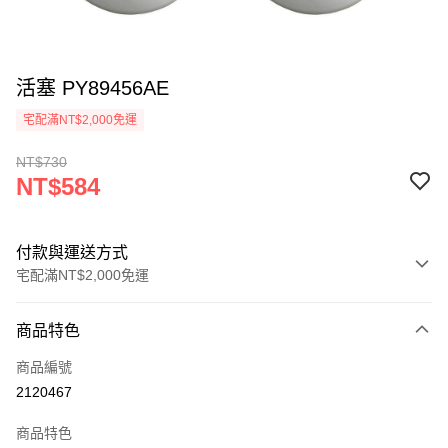
活塞 PY89456AE
宅配滿NT$2,000免運
NT$730
NT$584
付款與運送方式
宅配滿NT$2,000免運
付款方式
商品特色
信用卡一次付款
商品編號
信用卡分期付款
2120467
3 期 0 利率 每期
NT$194
21家銀行
商品特色
6 期 0 利率 每期
NT$97
21家銀行
合作金庫商業銀行
第一商業銀行