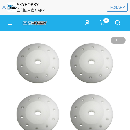
SKYHOBBY
開啟APP
立刻使用官方APP
0
1
/
1