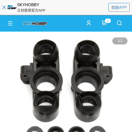
SKYHOBBY
開啟APP
立刻使用官方APP
0
1
/
1