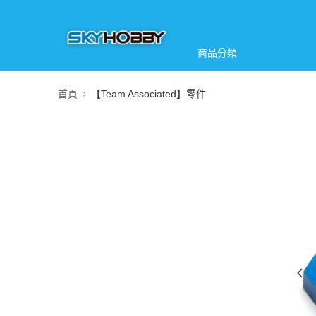
商品分類
首頁
【Team Associated】零件