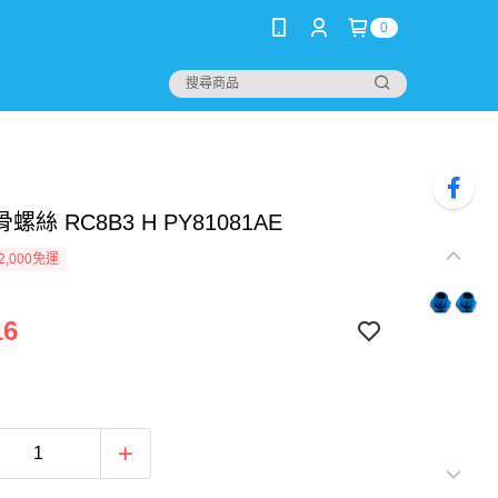
0
絲 RC8B3 H PY81081AE
2,000免運
16