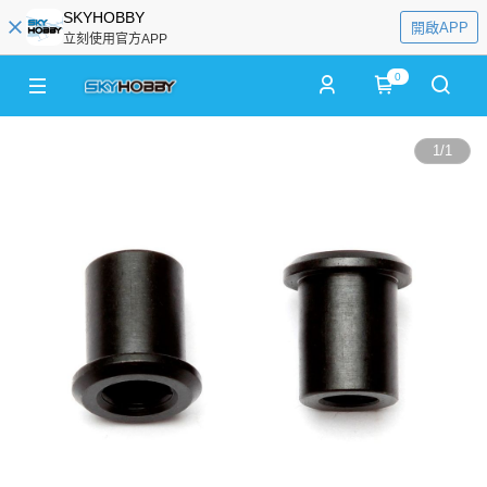
SKYHOBBY
開啟APP
立刻使用官方APP
0
1
/
1