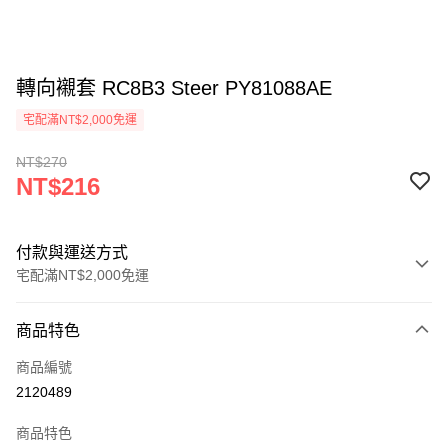
轉向襯套 RC8B3 Steer PY81088AE
宅配滿NT$2,000免運
NT$270
NT$216
付款與運送方式
宅配滿NT$2,000免運
付款方式
商品特色
信用卡一次付款
商品編號
信用卡分期付款
2120489
3 期 0 利率 每期
NT$72
21家銀行
商品特色
6 期 0 利率 每期
NT$36
21家銀行
合作金庫商業銀行
第一商業銀行