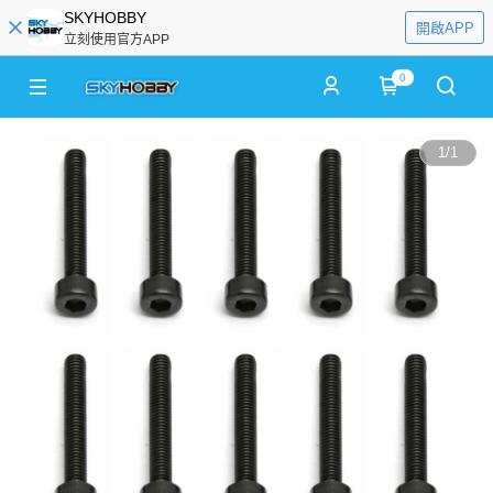
SKYHOBBY
開啟APP
立刻使用官方APP
0
1
/
1