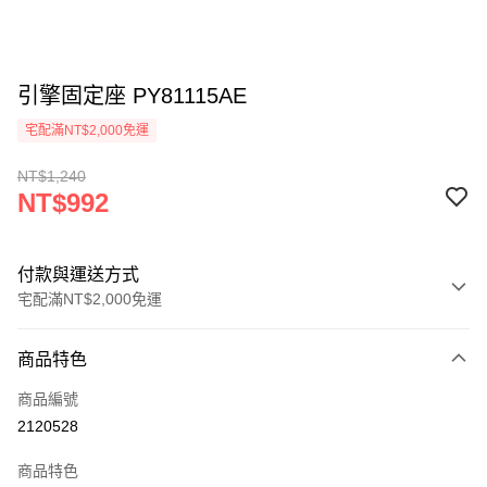
引擎固定座 PY81115AE
宅配滿NT$2,000免運
NT$1,240
NT$992
付款與運送方式
宅配滿NT$2,000免運
付款方式
商品特色
信用卡一次付款
商品編號
信用卡分期付款
2120528
3 期 0 利率 每期
NT$330
21家銀行
商品特色
6 期 0 利率 每期
NT$165
21家銀行
合作金庫商業銀行
第一商業銀行