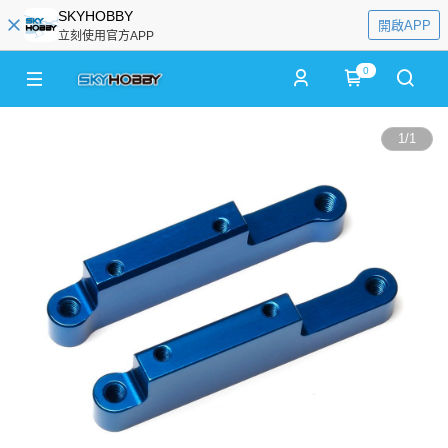
SKYHOBBY
開啟APP
立刻使用官方APP
0
1
/
1