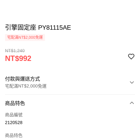
引擎固定座 PY81115AE
宅配滿NT$2,000免運
NT$1,240
NT$992
付款與運送方式
宅配滿NT$2,000免運
付款方式
商品特色
信用卡一次付款
商品編號
信用卡分期付款
2120528
3 期 0 利率 每期
NT$330
21家銀行
商品特色
6 期 0 利率 每期
NT$165
21家銀行
合作金庫商業銀行
第一商業銀行