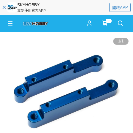
SKYHOBBY
開啟APP
立刻使用官方APP
0
1
/
1