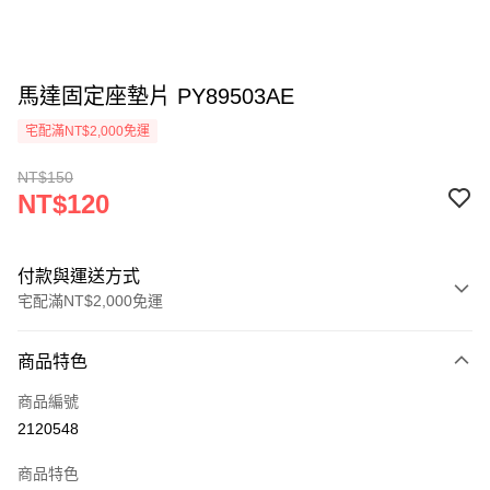
馬達固定座墊片 PY89503AE
宅配滿NT$2,000免運
NT$150
NT$120
付款與運送方式
宅配滿NT$2,000免運
付款方式
商品特色
信用卡一次付款
商品編號
信用卡分期付款
2120548
3 期 0 利率 每期
NT$40
21家銀行
商品特色
6 期 0 利率 每期
NT$20
21家銀行
合作金庫商業銀行
第一商業銀行