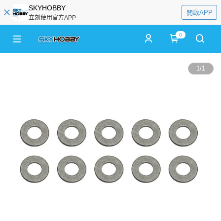
SKYHOBBY
開啟APP
立刻使用官方APP
0
1
/
1