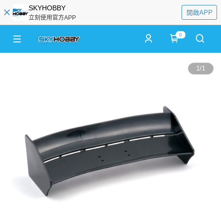
SKYHOBBY
開啟APP
立刻使用官方APP
0
1
/
1