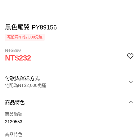
黑色尾翼 PY89156
宅配滿NT$2,000免運
NT$290
NT$232
付款與運送方式
宅配滿NT$2,000免運
付款方式
商品特色
信用卡一次付款
商品編號
信用卡分期付款
2120553
3 期 0 利率 每期
NT$77
21家銀行
商品特色
6 期 0 利率 每期
NT$38
21家銀行
合作金庫商業銀行
第一商業銀行