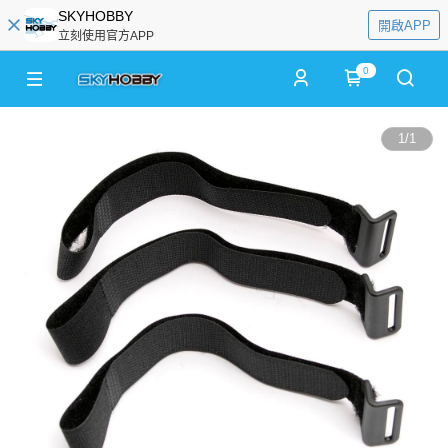
SKYHOBBY
開啟APP
立刻使用官方APP
0
1
/
1