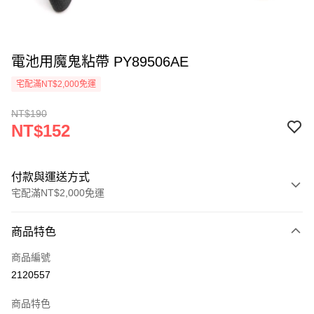
電池用魔鬼粘帶 PY89506AE
宅配滿NT$2,000免運
NT$190
NT$152
付款與運送方式
宅配滿NT$2,000免運
付款方式
商品特色
信用卡一次付款
商品編號
信用卡分期付款
2120557
3 期 0 利率 每期
NT$50
21家銀行
商品特色
6 期 0 利率 每期
NT$25
21家銀行
合作金庫商業銀行
第一商業銀行